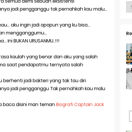
bicara semua demi sebuah eksistensi
g kekasih
anya jadi pengganggu tak pernahkah kau malu...
g Tahun ke 23 Untuk Diriku
u... aku ingin jadi apapun yang ku bisa...
s Pacaran Jika Berteman Lebih Nyaman
akkan mengganggumu...
Re
... Ini BUKAN URUSANMU..!!!
ah Aku Ini | Catatan Akhir Tahun 2017
an Lirik - Endank Soekamti
merasa kaulah yang benar dan aku yang salah
terima saat pendapatmu ternyata salah
u berhenti jadi bakteri yang tak tau diri
anya jadi pengganggu Tak pernahkah kau malu
sa baca disini man teman
Biografi Captain Jack