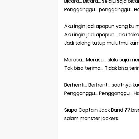
Bicara... Bicara... selalu saja 
Bersama san
Pengganggu... pengganggu... H
Selamat Ulan
Aku ingin jadi apapun yang ku ma
Kenapa Haru
Aku ingin jadi apapun... aku t
Jadi tolong tutup mulutmu karna
Akan Kemanak
Tak Terlupak
Merasa... Merasa... slalu saja 
Tak bisa terima... Tidak bisa 
Berhenti... Berhenti.. saatnya ka
Pengganggu... Pengganggu... H
Siapa Captain Jack Band ?? bi
salam monster jackers.