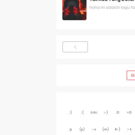
haha ini adalah lagu fav
G
:)
:(
hihi
:-)
:D
=D
:p
(p)
:-s
(m)
8-)
:-t