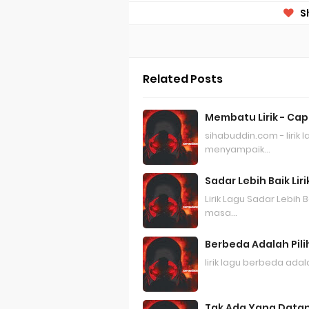
S
Related Posts
Membatu Lirik - Cap
sihabuddin.com - lirik 
menyampaik…
Sadar Lebih Baik Lir
Lirik Lagu Sadar Lebih
masa…
Berbeda Adalah Pilih
lirik lagu berbeda adala
Tak Ada Yang Datang