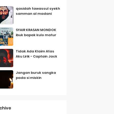
qasidah tawassul syekh
samman al madani
SYAIR KRASAN MONDOK
ibuk bapak kulo matur
Tidak Ada Klaim Atas
Aku Lirik - Captain Jack
Jangan buruk sangka
pada si miskin
chive