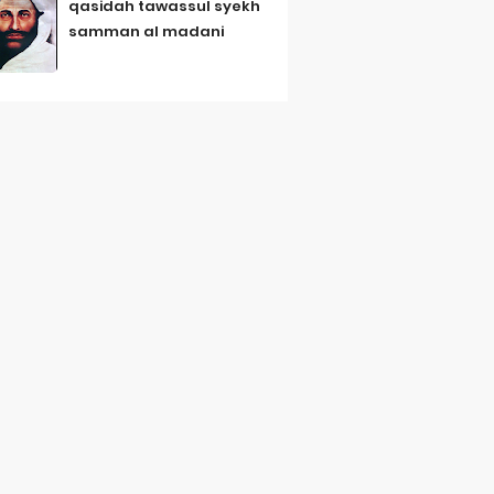
qasidah tawassul syekh
samman al madani