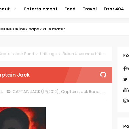
bout
Entertainment
Food
Travel
Error 404
 MONDOK ibuk bapak kulo matur
yair waLaqodittashofa - simtudduror abah guru sekumpul
imbang Tentang Perasaan Ini
Captain Jack Band
Lirik Lagu
Bukan Urusanmu Lirik - Captain Jack
Fo
assul syekh samman al madani
F
t Menahan Perasaan Ini
aptain Jack
udah jauh disana, kok aku masih biasa biasa saja
14
CAPTAIN JACK (LP/2012)
,
Captain Jack Band
,
Lirik Lagu
nang dan tetaplah percaya diri
ti - Yakin Lirik
saan Ini, Aku Tak Tahu
Po