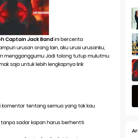
g Sedang Patah Hati
liyah Lirik Dan Arti
 Alaika - KH Said Aqil Siradj
leh Captain Jack Band
ini bercerita
ya Mbah Kholil Bangkalan Madura
puri urusan orang lain, aku urusi urusanku,
hat orang susah
kkan mengganggumu Jadi tolong tutup mulutmu
mak saja untuk lebih lengkapnya lirik
 Bu Lek Santi Fitriyana
 untuk membuka buku
dai, Hari Yang Cerahpun Pasti Berlalu
si Touchscreen Samsung J7 Prime Tidak Berfungsi
agi komentar tentang semua yang tak kau
 Blogger Nasional 2018
erisik tanpa sadar kapan harus berhentti
Ar
 Ramadhan 2018