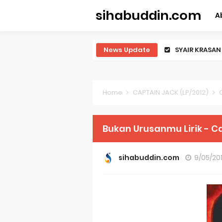
sihabuddin.com
A
News Update
SYAIR KRASAN
lirik teks s
Masih Saja B
Home
CAPTAIN JACK (LP/2012)
qasidah taw
Memang Bera
Bukan Urusanmu Lirik - C
Gilaaa, dia s
sihabuddin.com
9/05/20
hey kamu, te
Endank Soekam
Tentang Pera