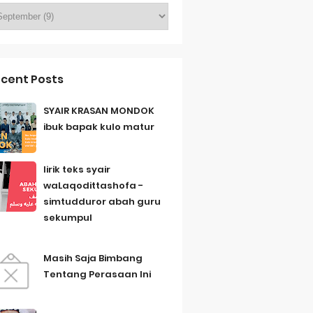
cent Posts
SYAIR KRASAN MONDOK
ibuk bapak kulo matur
lirik teks syair
waLaqodittashofa -
simtudduror abah guru
sekumpul
Masih Saja Bimbang
Tentang Perasaan Ini