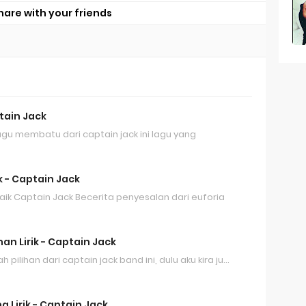
hare with your friends
tain Jack
lagu membatu dari captain jack ini lagu yang
ik - Captain Jack
 Baik Captain Jack Becerita penyesalan dari euforia
an Lirik - Captain Jack
h pilihan dari captain jack band ini, dulu aku kira ju…
 Lirik - Captain Jack