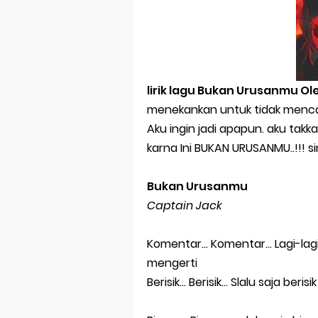
Untukmu Yan
Sholawat Nahd
Ya Nabi Salam
lirik lagu Bukan Urusanmu O
Sholawat Kar
menekankan untuk tidak mencam
senang meli
Aku ingin jadi apapun. aku ta
karna Ini BUKAN URUSANMU..!!! si
Selamat Jalan
Tutup Buku,
Bukan Urusanmu
Captain Jack
Tak Hanya Ba
Cara Mengata
Komentar... Komentar... Lagi-l
mengerti
Selamat Hari
Berisik... Berisik... Slalu saja b
Pesan Untuk