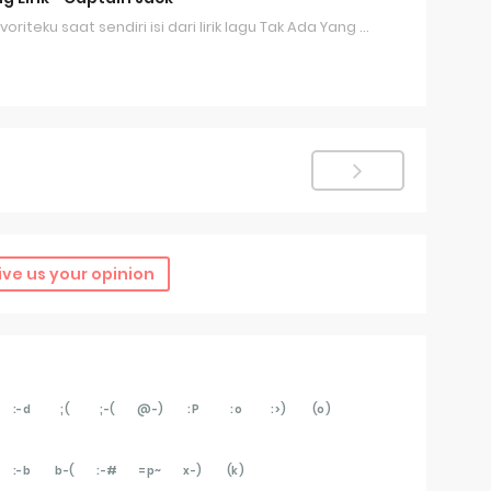
oriteku saat sendiri isi dari lirik lagu Tak Ada Yang …
ive us your opinion
:-d
;(
;-(
@-)
:P
:o
:>)
(o)
:-b
b-(
:-#
=p~
x-)
(k)