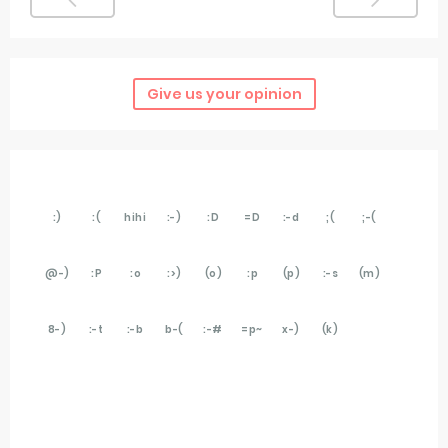
Give us your opinion
:)
:(
hihi
:-)
:D
=D
:-d
;(
;-(
@-)
:P
:o
:>)
(o)
:p
(p)
:-s
(m)
8-)
:-t
:-b
b-(
:-#
=p~
x-)
(k)