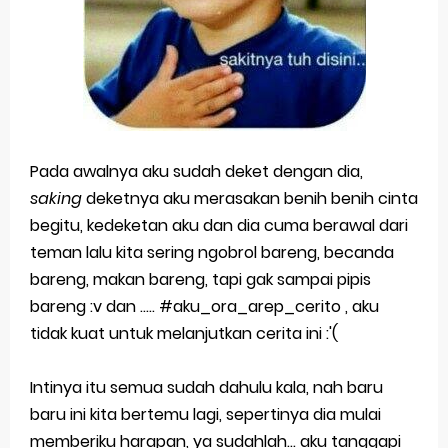
Selamat Hari Blogger Nasional 2018
Pesan Untuk Ramadhan 2018
Bersama sang kekasih
Selamat Ulang Tahun ke 23 Untuk Diriku
Pada awalnya aku sudah deket dengan dia,
saking
deketnya aku merasakan benih benih cinta
Kenapa Harus Pacaran Jika Berteman Lebih
begitu, kedeketan aku dan dia cuma berawal dari
Nyaman
teman lalu kita sering ngobrol bareng, becanda
bareng, makan bareng, tapi gak sampai pipis
Akan Kemanakah Aku Ini | Catatan Akhir Tahun 2017
bareng :v dan ..... #aku_ora_arep_cerito , aku
Tak Terlupakan Lirik - Endank Soekamti
tidak kuat untuk melanjutkan cerita ini :'(
SYAIR KRASAN MONDOK ibuk bapak kulo matur
Intinya itu semua sudah dahulu kala, nah baru
Sunday, 9 August
baru ini kita bertemu lagi, sepertinya dia mulai
memberiku harapan, ya sudahlah... aku tanggapi