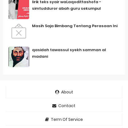
lirik teks syair waLaqodittashofa -
simtudduror abah guru sekumpul
Masih Saja Bimbang Tentang Perasaan Ini
qasidah tawassul syekh samman al
madani
About
Contact
Term Of Service