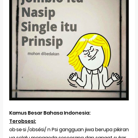
Kamus Besar Bahasa Indonesia:
Terobsesi:
ob·se·si /obsési/ n Psi gangguan jiwa berupa pikiran
yg selalu menggoda seseorang dan sangat sukar