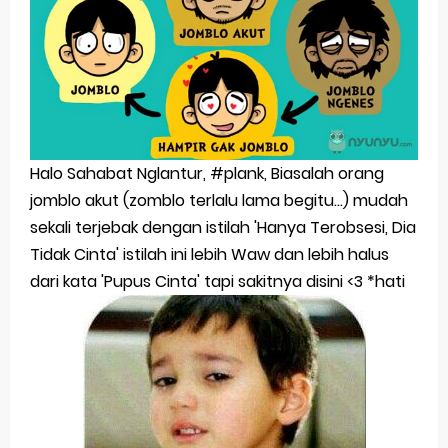
Tentang Perasaan Ini, Aku Tak Tahu
Untukmu Yang Sedang Patah Hati
Sholawat Nahdliyah Lirik Dan Arti
Ya Nabi Salam Alaika - KH Said Aqil Siradj
Halo Sahabat Nglantur, #plank, Biasalah orang
Sholawat Karya Mbah Kholil Bangkalan Madura
jomblo akut (zomblo terlalu lama begitu...) mudah
sekali terjebak dengan istilah 'Hanya Terobsesi, Dia
senang melihat orang susah
Tidak Cinta' istilah ini lebih Waw dan lebih halus
Selamat Jalan Bu Lek Santi Fitriyana
dari kata 'Pupus Cinta' tapi sakitnya disini <3 *hati
Tutup Buku, untuk membuka buku
Tak Hanya Badai, Hari Yang Cerahpun Pasti Berlalu
Cara Mengatasi Touchscreen Samsung J7 Prime
Tidak Berfungsi