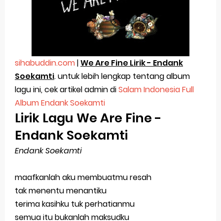
Tentang Perasaan Ini, Aku Tak Tahu
Untukmu Yang Sedang Patah Hati
Sholawat Nahdliyah Lirik Dan Arti
sihabuddin.com
|
We Are Fine Lirik - Endank
Ya Nabi Salam Alaika - KH Said Aqil Siradj
Soekamti
. untuk lebih lengkap tentang album
lagu ini, cek artikel admin di
Salam Indonesia Full
Sholawat Karya Mbah Kholil Bangkalan Madura
Album Endank Soekamti
Lirik Lagu
senang melihat orang susah
We Are Fine -
Endank Soekamti
Selamat Jalan Bu Lek Santi Fitriyana
Endank Soekamti
Tutup Buku, untuk membuka buku
Tak Hanya Badai, Hari Yang Cerahpun Pasti Berlalu
maafkanlah aku membuatmu resah
tak menentu menantiku
Cara Mengatasi Touchscreen Samsung J7 Prime
terima kasihku tuk perhatianmu
semua itu bukanlah maksudku
Tidak Berfungsi