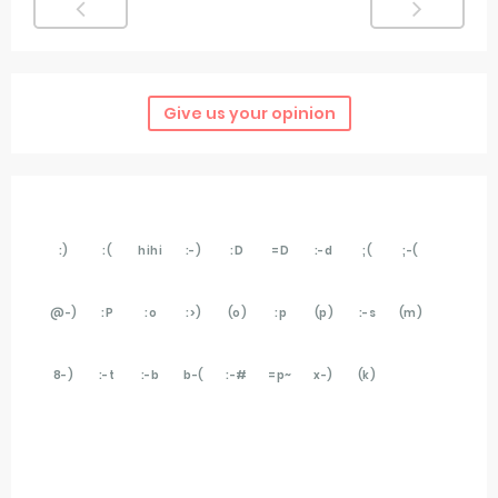
Give us your opinion
:)
:(
hihi
:-)
:D
=D
:-d
;(
;-(
@-)
:P
:o
:>)
(o)
:p
(p)
:-s
(m)
8-)
:-t
:-b
b-(
:-#
=p~
x-)
(k)