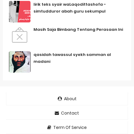
lirik teks syair waLaqodittashofa -
simtudduror abah guru sekumpul
Masih Saja Bimbang Tentang Perasaan Ini
qasidah tawassul syekh samman al
madani
About
Contact
Term Of Service