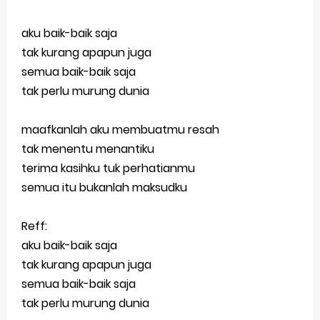
Selamat Hari Blogger Nasional 2018
aku baik-baik saja
tak kurang apapun juga
Pesan Untuk Ramadhan 2018
semua baik-baik saja
Bersama sang kekasih
tak perlu murung dunia
Selamat Ulang Tahun ke 23 Untuk Diriku
maafkanlah aku membuatmu resah
Kenapa Harus Pacaran Jika Berteman Lebih
tak menentu menantiku
terima kasihku tuk perhatianmu
Nyaman
semua itu bukanlah maksudku
Akan Kemanakah Aku Ini | Catatan Akhir Tahun 2017
Reff:
Tak Terlupakan Lirik - Endank Soekamti
aku baik-baik saja
tak kurang apapun juga
SYAIR KRASAN MONDOK ibuk bapak kulo matur
semua baik-baik saja
Thursday, 6 August
tak perlu murung dunia