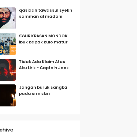
qasidah tawassul syekh
samman al madani
SYAIR KRASAN MONDOK
ibuk bapak kulo matur
Tidak Ada Klaim Atas
Aku Lirik - Captain Jack
Jangan buruk sangka
pada si miskin
chive