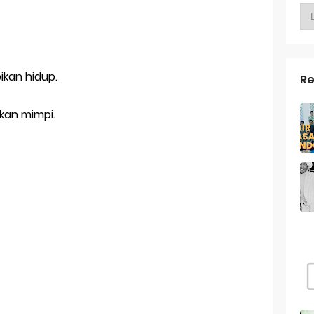
g kekasih
g Tahun ke 23 Untuk Diriku
s Pacaran Jika Berteman Lebih Nyaman
ikan hidup.
Re
ah Aku Ini | Catatan Akhir Tahun 2017
pkan mimpi.
an Lirik - Endank Soekamti
 MONDOK ibuk bapak kulo matur