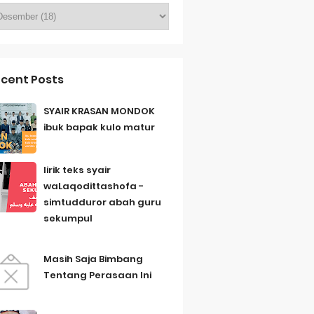
cent Posts
SYAIR KRASAN MONDOK
ibuk bapak kulo matur
lirik teks syair
waLaqodittashofa -
simtudduror abah guru
sekumpul
Masih Saja Bimbang
Tentang Perasaan Ini