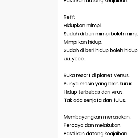
Pasti kan datang keajaiban.
Bersama san
Selamat Ulan
Reff:
Hidupkan mimpi.
Kenapa Haru
Sudah di beri mimpi boleh mimp
Akan Kemanak
Mimpi kan hidup.
Sudah di beri hidup boleh hidu
Tak Terlupak
uu..yeee..
SYAIR KRASAN
Buka resort di planet Venus.
Punya mesin yang bikin kurus.
Hidup terbebas dari virus.
Tak ada senjata dan fulus.
Membayangkan merasakan.
Percaya dan melakukan.
Pasti kan datang keajaiban.