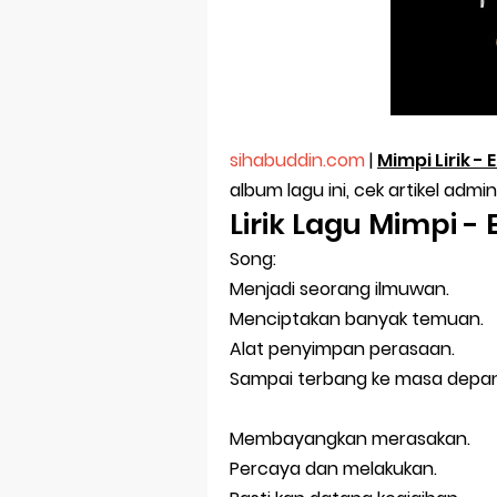
Sholawat Nahd
Ya Nabi Salam
Sholawat Kar
sihabuddin.com
|
Mimpi Lirik 
senang meli
album lagu ini, cek artikel admin
Lirik Lagu Mimpi 
Selamat Jalan
Song:
Tutup Buku,
Menjadi seorang ilmuwan.
Tak Hanya Ba
Menciptakan banyak temuan.
Alat penyimpan perasaan.
Cara Mengata
Sampai terbang ke masa depan
Selamat Hari
Membayangkan merasakan.
Pesan Untuk
Percaya dan melakukan.