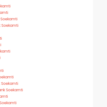
ekamti
kamti
k Soekamti
nk Soekamti
ti
i
ekamti
i
mti
Soekamti
k Soekamti
ndank Soekamti
kamti
k Soekamti