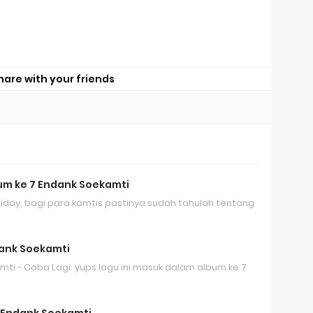
hare with your friends
um ke 7 Endank Soekamti
ay, bagi para kamtis pastinya sudah tahulah tentang
ndank Soekamti
amti - Coba Lagi. yups lagu ini masuk dalam album ke 7