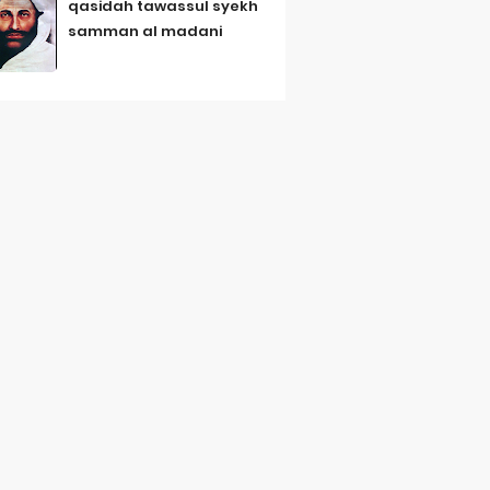
qasidah tawassul syekh
samman al madani