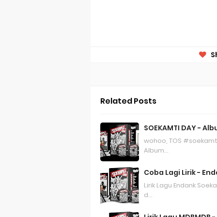
S
Related Posts
SOEKAMTI DAY - Alb
wohoo, TOS #soekamtid
Album…
Coba Lagi Lirik - E
Lirik Lagu Endank Soek
d…