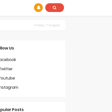
Friday, 7 August
llow Us
acebook
Twitter
Youtube
Comment
Instagram
pular Posts