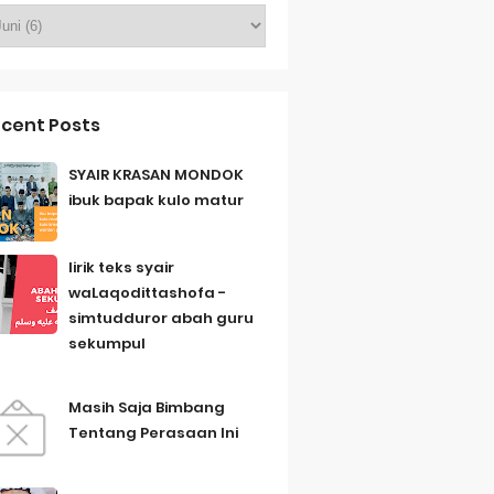
cent Posts
SYAIR KRASAN MONDOK
ibuk bapak kulo matur
lirik teks syair
waLaqodittashofa -
simtudduror abah guru
sekumpul
Masih Saja Bimbang
Tentang Perasaan Ini