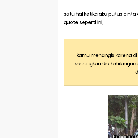
Sholawat Nahd
satu hal ketika aku putus cinta
quote seperti ini,
Ya Nabi Salam
Sholawat Kar
senang meli
kamu menangis karena di
Selamat Jalan
sedangkan dia kehilangan
d
Tutup Buku,
Tak Hanya Ba
Cara Mengata
Selamat Hari
Pesan Untuk