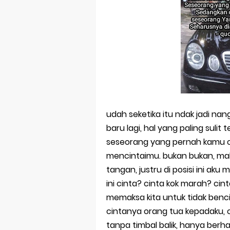
Bersama san
Selamat Ulan
Kenapa Haru
Akan Kemanak
Tak Terlupak
SYAIR KRASAN
udah seketika itu ndak jadi nang
baru lagi, hal yang paling sulit
seseorang yang pernah kamu cin
mencintaimu. bukan bukan, mak
tangan, justru di posisi ini ak
ini cinta? cinta kok marah? cin
memaksa kita untuk tidak benci, 
cintanya orang tua kepadaku, 
tanpa timbal balik, hanya berha