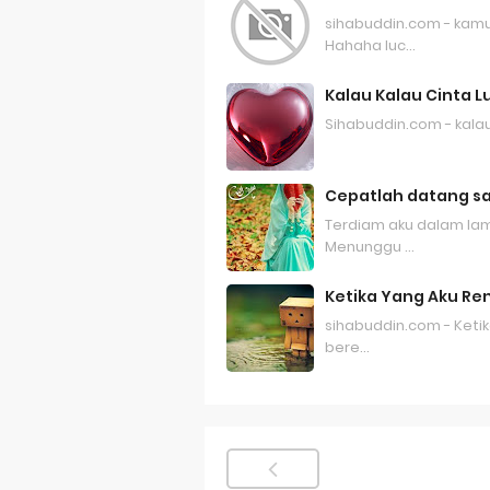
sihabuddin.com - kamu 
Hahaha luc…
Kalau Kalau Cinta Lu
Sihabuddin.com - kalau 
Cepatlah datang s
Terdiam aku dalam la
Menunggu …
Ketika Yang Aku Re
sihabuddin.com - Keti
bere…