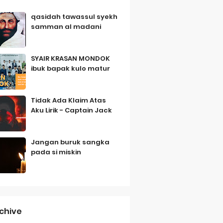
qasidah tawassul syekh
samman al madani
SYAIR KRASAN MONDOK
ibuk bapak kulo matur
Tidak Ada Klaim Atas
Aku Lirik - Captain Jack
Jangan buruk sangka
pada si miskin
chive