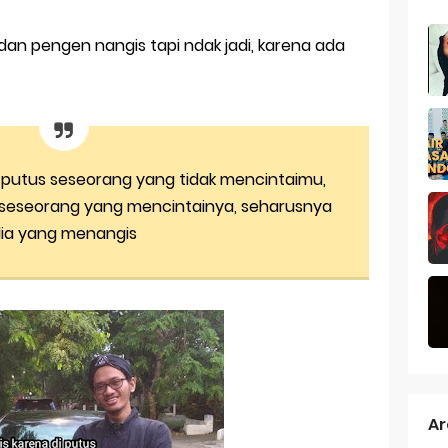
liyah Lirik Dan Arti
 dan pengen nangis tapi ndak jadi, karena ada
 Alaika - KH Said Aqil Siradj
ya Mbah Kholil Bangkalan Madura
hat orang susah
 putus seseorang yang tidak mencintaimu,
 Bu Lek Santi Fitriyana
 seseorang yang mencintainya, seharusnya
ia yang menangis
 untuk membuka buku
dai, Hari Yang Cerahpun Pasti Berlalu
si Touchscreen Samsung J7 Prime Tidak Berfungsi
 Blogger Nasional 2018
 Ramadhan 2018
Ar