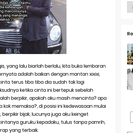
g kekasih
g Tahun ke 23 Untuk Diriku
s Pacaran Jika Berteman Lebih Nyaman
Re
ah Aku Ini | Catatan Akhir Tahun 2017
an Lirik - Endank Soekamti
 MONDOK ibuk bapak kulo matur
is, yang lalu biarlah berlalu, kita buka lembaran
 ternyata adalah baikan dengan mantan xixixi,
ta terus tiba tiba dia sudah tak lagi
sudnya ketika cinta ini bertepuk sebelah
u malah berpikir, apakah aku masih mencinta? apa
ta kok memaksa?, di posisi ini kedewasaan mulai
berpikir bijak, lucunya juga aku keinget
cintanya guruku kepadaku, tulus tanpa pamrih,
rap yang terbaik.