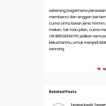
sekarang bagaimana perasaan
membenci dan enggan bertemu?,
cuma cinta lawan jenis hmmm, s
makan, tak mau jalan, cuma me
ON BERGERAK!1!1! jadikan semu
kekuatanmu untuk menjadi lebi
seorang.
S
Related Posts
Terima Kasih Tema