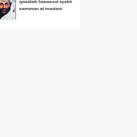
qasidah tawassul syekh
samman al madani