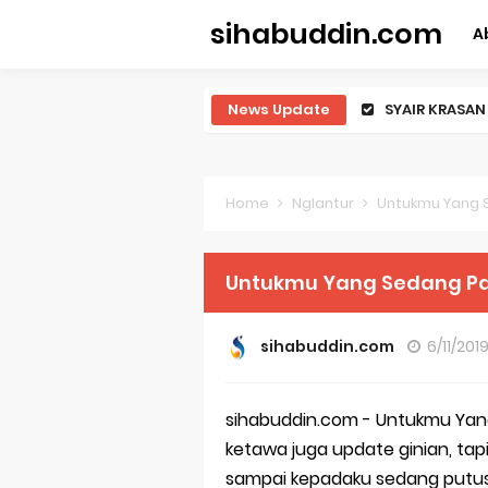
sihabuddin.com
A
News Update
lirik teks s
Masih Saja B
qasidah taw
Home
Nglantur
Untukmu Yang 
Memang Bera
Untukmu Yang Sedang Pa
Gilaaa, dia s
hey kamu, te
sihabuddin.com
6/11/201
Endank Soekam
sihabuddin.com - Untukmu Yan
Tentang Pera
ketawa juga update ginian, tap
Untukmu Yan
sampai kepadaku sedang putus