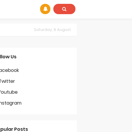
Saturday, 8 August
llow Us
acebook
Twitter
Youtube
Instagram
pular Posts