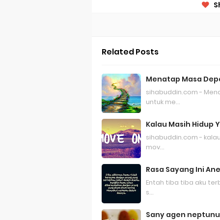
S
Related Posts
Menatap Masa Depa
sihabuddin.com - Mena
untuk me…
Kalau Masih Hidup 
sihabuddin.com - kalau
mov…
Rasa Sayang Ini An
Entah tiba tiba aku te
s…
Sany agen neptunu