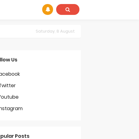
Saturday, 8 August
llow Us
acebook
Twitter
Youtube
Instagram
pular Posts