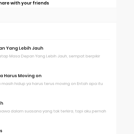
hare with your friends
n Yang Lebih Jauh
tap Masa Depan Yang Lebih Jauh, sempat berpikir
Ya Harus Moving on
 masih hidup ya harus terus moving on Entah apa itu
eh
rbawa dalam suasana yang tak terkira, tapi aku pernah
s