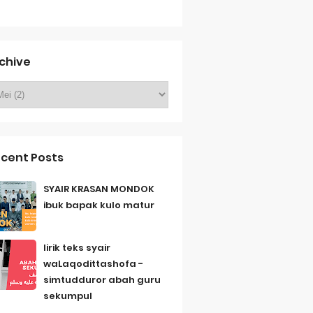
chive
cent Posts
SYAIR KRASAN MONDOK
ibuk bapak kulo matur
lirik teks syair
waLaqodittashofa -
simtudduror abah guru
sekumpul