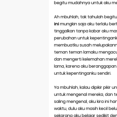
Bersama san
begitu mudahnya untuk aku m
Selamat Ulan
Ah mbuhlah, tak tahulah begit
Kenapa Haru
ini
mungkin saja aku terlalu ber
tinggalkan tanpa kabar aku m
Akan Kemanak
perubahan untuk kepentinganku 
membuatku susah melupakannya
Tak Terlupak
teman teman lamaku mengacuhk
SYAIR KRASAN
dan mengerti kelemahan mere
lama, karena aku beranggapan 
untuk kepentinganku sendiri.
Ya mbuhlah, kalau dipikir piki
untuk mengenal mereka, dan t
saling mengenal, aku kira ini h
waktu, dulu aku masih kecil b
sekarang aku belajar sedikit d