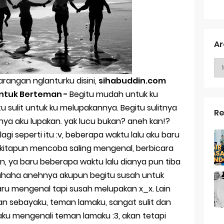
liyah Lirik Dan Arti
 Alaika - KH Said Aqil Siradj
Ar
ya Mbah Kholil Bangkalan Madura
hat orang susah
arangan nglanturku disini,
sihabuddin.com
Untuk Berteman -
Begitu mudah untuk ku
 Bu Lek Santi Fitriyana
 sulit untuk ku melupakannya. Begitu sulitnya
Re
nya aku lupakan. yak lucu bukan? aneh kan!?
 untuk membuka buku
gi seperti itu :v, beberapa waktu lalu aku baru
dai, Hari Yang Cerahpun Pasti Berlalu
kitapun mencoba saling mengenal, berbicara
an, ya baru beberapa waktu lalu dianya pun tiba
si Touchscreen Samsung J7 Prime Tidak Berfungsi
 hahaha anehnya akupun begitu susah untuk
 Blogger Nasional 2018
baru mengenal tapi susah melupakan x_x. Lain
n sebayaku, teman lamaku, sangat sulit dan
 Ramadhan 2018
ku mengenali teman lamaku :3, akan tetapi