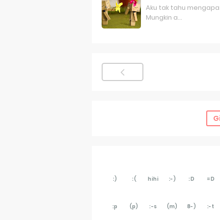
Aku tak tahu mengapa
Mungkin a…
G
:)
:(
hihi
:-)
:D
=D
:p
(p)
:-s
(m)
8-)
:-t