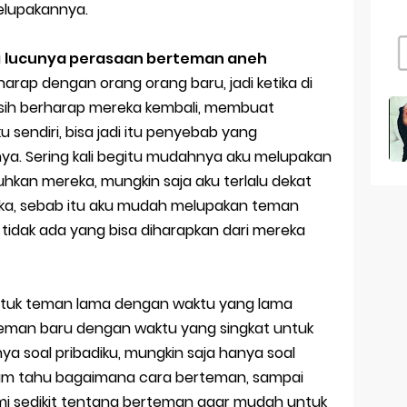
g kekasih
elupakannya.
g Tahun ke 23 Untuk Diriku
u
lucunya perasaan berteman aneh
s Pacaran Jika Berteman Lebih Nyaman
harap dengan orang orang baru, jadi ketika di
asih berharap mereka kembali, membuat
ah Aku Ini | Catatan Akhir Tahun 2017
sendiri, bisa jadi itu penyebab yang
. Sering kali begitu mudahnya aku melupakan
an Lirik - Endank Soekamti
an mereka, mungkin saja aku terlalu dekat
 MONDOK ibuk bapak kulo matur
ka, sebab itu aku mudah melupakan teman
tidak ada yang bisa diharapkan dari mereka
r untuk teman lama dengan waktu yang lama
eman baru dengan waktu yang singkat untuk
anya soal pribadiku, mungkin saja hanya soal
elum tahu bagaimana cara berteman, sampai
emi sedikit tentang berteman agar mudah untuk