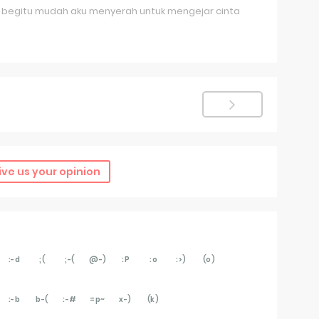
 begitu mudah aku menyerah untuk mengejar cinta
ive us your opinion
:-d
;(
;-(
@-)
:P
:o
:>)
(o)
:-b
b-(
:-#
=p~
x-)
(k)