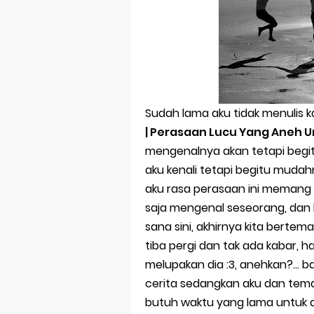
Sholawat Nahd
Ya Nabi Salam
Sholawat Kar
senang meli
Sudah lama aku tidak menulis k
| Perasaan Lucu Yang Aneh 
Selamat Jalan
mengenalnya akan tetapi begitu
aku kenali tetapi begitu mudah
Tutup Buku,
aku rasa perasaan ini memang la
Tak Hanya Ba
saja mengenal seseorang, dan 
sana sini, akhirnya kita bertem
Cara Mengata
tiba pergi dan tak ada kabar,
Selamat Hari
melupakan dia :3, anehkan?... 
cerita sedangkan aku dan tema
Pesan Untuk
butuh waktu yang lama untuk a